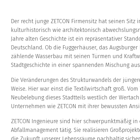
Der recht junge ZETCON Firmensitz hat seinen Sitz i
kulturhistorisch wie architektonisch abwechslungsr
Jahre alten Geschichte ist ein repräsentativer Stan
Deutschland. Ob die Fuggerhäuser, das Augsburge
zählende Wasserbau mit seinen Türmen und Kraftwe
Stadtgeschichte in einer spannenden Mischung aus
Die Veränderungen des Strukturwandels der jüngeren
Weise. Hier war einst die Textilwirtschaft groß. V
Neubelebung dieses Stadtteils westlich der Werta
Unternehmen wie ZETCON mit ihrer bewussten Ansi
ZETCON Ingenieure sind hier schwerpunktmäßig in
Abfallmanagement tätig. Sie realisieren Großprojekt
die Zukunft unserer Lebensräume nachhaltig sicher