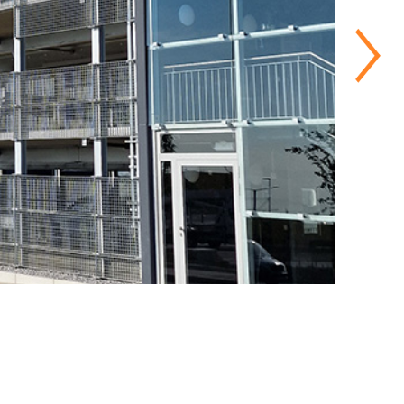
Mit Vielfalt und Lebensqualität nach vorne:
Hannover baut auf ein großes Potenzial.
Seit 2019 ist ZETCON mit einer
Niederlassung im Zentrum der
Landeshauptstadt vor Ort.
MEHR