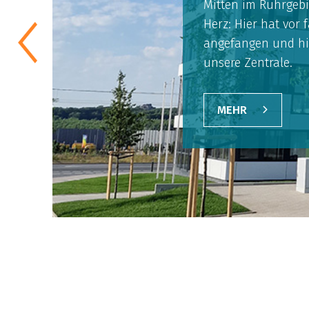
Mitten im Ruhrgebi
Herz: Hier hat vor f
angefangen und hi
unsere Zentrale.
MEHR