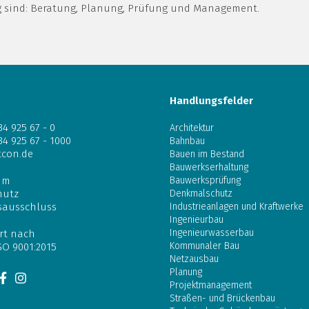
ig sind: Beratung, Planung, Prüfung und Management.
Handlungsfelder
34 925 67 - 0
Architektur
34 925 67 - 1000
Bahnbau
tcon.de
Bauen im Bestand
Bauwerkserhaltung
um
Bauwerksprüfung
hutz
Denkmalschutz
sausschluss
Industrieanlagen und Kraftwerke
Ingenieurbau
Ingenieurwasserbau
ert nach
Kommunaler Bau
SO 9001:2015
Netzausbau
Planung
Projektmanagement
Straßen- und Brückenbau